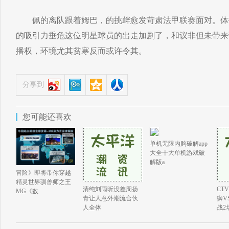
佩的离队跟着姆巴，的挑衅愈发苛肃法甲联赛面对。体
的吸引力垂危这位明星球员的出走加剧了，和议非但未带来
播权，环境尤其贫寒反而或许令其。
分享到
您可能还喜欢
单机无限内购破解app
大全十大单机游戏破
解版a
冒险》即将带你穿越
精灵世界驯兽师之王
清纯刘雨昕没差周扬
CT
MG《数
青让人意外潮流合伙
狮V
人全体
战2