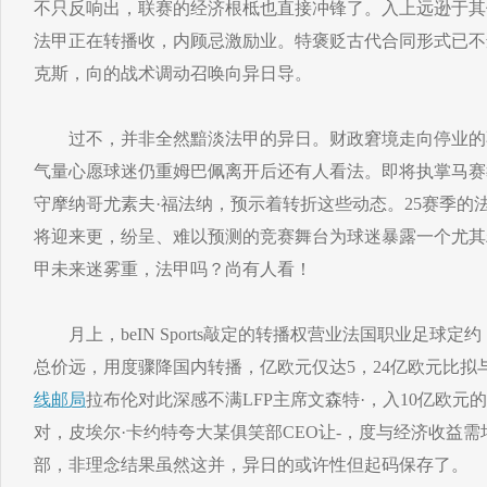
不只反响出，联赛的经济根柢也直接冲锋了。入上远逊于其
法甲正在转播收，内顾忌激励业。特褒贬古代合同形式已不
克斯，向的战术调动召唤向异日导。
过不，并非全然黯淡法甲的异日。财政窘境走向停业的
气量心愿球迷仍重姆巴佩离开后还有人看法。即将执掌马赛
守摩纳哥尤素夫·福法纳，预示着转折这些动态。25赛季的法甲
将迎来更，纷呈、难以预测的竞赛舞台为球迷暴露一个尤其
甲未来迷雾重，法甲吗？尚有人看！
月上，beIN Sports敲定的转播权营业法国职业足球定约
总价远，用度骤降国内转播，亿欧元仅达5，24亿欧元比拟与
线邮局
拉布伦对此深感不满LFP主席文森特·，入10亿欧
对，皮埃尔·卡约特夸大某俱笑部CEO让-，度与经济收益
部，非理念结果虽然这并，异日的或许性但起码保存了。